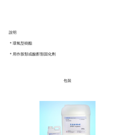
說明
＊環氧型樹酯
＊用作胺類或酸酐類固化劑
包裝