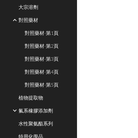
大宗溶劑
對照藥材
對照藥材-第1頁
對照藥材-第2頁
對照藥材-第3頁
對照藥材-第4頁
對照藥材-第5頁
植物提取物
氟系橡膠添加劑
水性聚氨酯系列
特用化學品